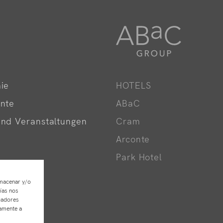
ie
HOTELS
nte
ABaC
nd Veranstaltungen
Cram
Arconte
Park Hotel
en
lmacenar y/o
ías nos
cadores
vamente a