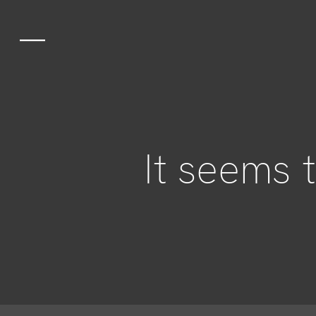
Gastronomie
Das Ambient
It seems 
Erlebnisse
Gruppen und 
Das Team