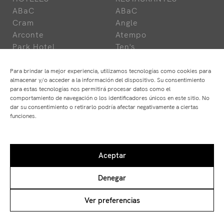
ABaC
ABaC
Cram
Angle
Arconte
Atempo
Park Hotel
Ten's
Para brindar la mejor experiencia, utilizamos tecnologías como cookies para
almacenar y/o acceder a la información del dispositivo. Su consentimiento
Aviso Legal
para estas tecnologías nos permitirá procesar datos como el
comportamiento de navegación o los identificadores únicos en este sitio. No
Política de Privacidad
dar su consentimiento o retirarlo podría afectar negativamente a ciertas
Política de Cookies
funciones.
Aceptar
Denegar
Ver preferencias