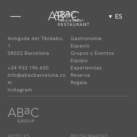
ES
Gastronomía
Avinguda del Tibidabo,
Gastronomía
1
Espacio
Espacio
08022 Barcelona
Grupos y Eventos
Equipo
+34 933 196 600
Experiencias
Experiencias
info@abacbarcelona.co
Reserva
m
Regala
Instagram
Equipo
Grupos y Eventos
HOTELES
RESTAURANTES