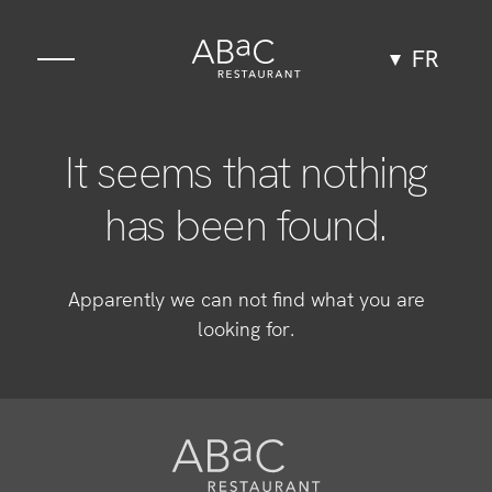
FR
La gastronomie
It seems that nothing
L’Espace
has been found.
Expériences
Apparently we can not find what you are
Groupes et Événements
looking for.
Équipe