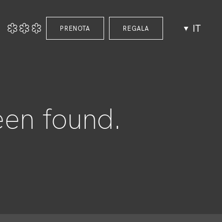
IT
PRENOTA
REGALA
een found.