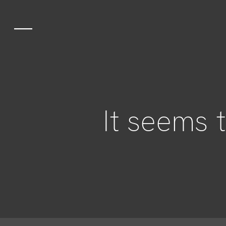
Gastronomia
Lo spazio
It seems 
Esperienze
Gruppi ed eve
Equipe