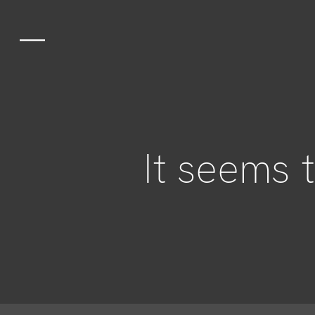
Gastronomia
Lo spazio
It seems 
Esperienze
Gruppi ed eve
Equipe