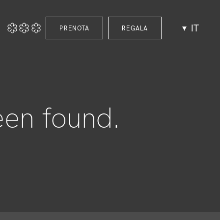
IT
PRENOTA
REGALA
een found.