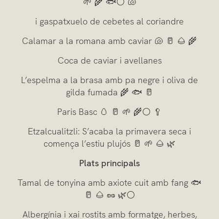
🌱 🌾 🐟⚪ 🐚
i gaspatxuelo de cebetes al coriandre
Calamar a la romana amb caviar 🐚 🥛 🌰 🌾
Coca de caviar i avellanes
L’espelma a la brasa amb pa negre i oliva de
gilda fumada 🌾 🐟 🥛
Paris Basc 🥚 🥛 🌱 🌾⚪ 🥄
Etzalcualitzli: S’acaba la primavera seca i
comença l’estiu plujós 🥛 🌱 🌰 🌿
Plats principals
Tamal de tonyina amb axiote cuit amb fang 🐟
🥛 🌰 🥜 🌿⚪
Albergínia i xai rostits amb formatge, herbes,