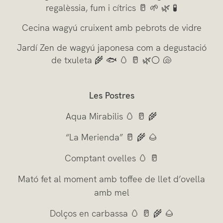
regalèssia, fum i cítrics 🥛 🌱 🌿 🧪
Cecina wagyú cruixent amb pebrots de vidre
Jardí Zen de wagyú japonesa com a degustació
de txuleta 🌾 🐟 🥚 🥛 🌿⚪ 🐚
Les Postres
Aqua Mirabilis 🥚 🥛 🌾
“La Merienda” 🥛 🌾 🌰
Comptant ovelles 🥚 🥛
Mató fet al moment amb toffee de llet d’ovella
amb mel
Dolços en carbassa 🥚 🥛 🌾 🌰