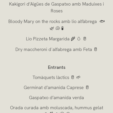
Kakigori d’Aigües de Gaspatxo amb Maduixes i
Roses
Bloody Mary on the rocks amb lio alfàbrega 🐟
🌿 🐚 🧪
Lio Pizzeta Margarida 🌾 🥚 🥛
Dry maccheroni d´alfabrega amb Feta 🥛
Entrants
Tomàquets làctics 🥛 🌱
Germinat d’amanida Caprese 🥛
Gaspatxo d’amanida verda
Orada curada amb moluscada, hummus gelat