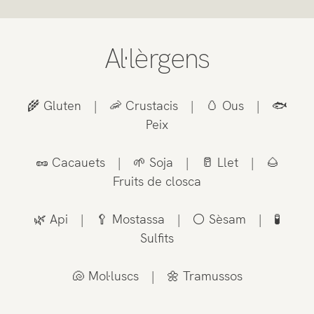
Al·lèrgens
🌾 Gluten | 🦐 Crustacis | 🥚 Ous | 🐟
Peix
🥜 Cacauets | 🌱 Soja | 🥛 Llet | 🌰
Fruits de closca
🌿 Api | 🥄 Mostassa | ⚪ Sèsam | 🧪
Sulfits
🐚 Mol·luscs | 🌼 Tramussos