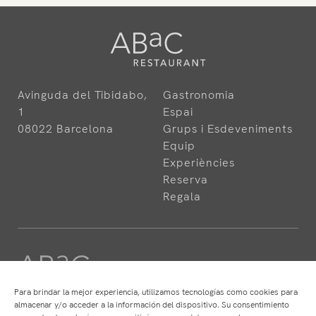
Avinguda del Tibidabo,
Gastronomia
1
Espai
08022 Barcelona
Grups i Esdeveniments
Equip
Experiències
Reserva
Regala
Para brindar la mejor experiencia, utilizamos tecnologías como cookies para
almacenar y/o acceder a la información del dispositivo. Su consentimiento